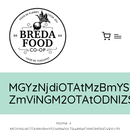
MGYzNjdiOTAtMzBmY
ZmViNGM2OTAtODNl
Home
MGYzNjdiOTAtMzBmYS0xMWViLTkwMWQtMGM5NGVkYjc3Y