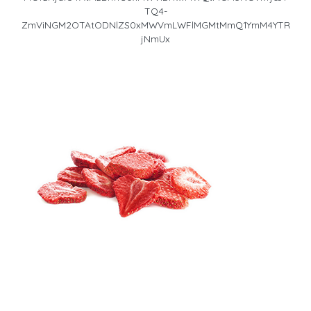
TQ4-
ZmViNGM2OTAtODNlZS0xMWVmLWFlMGMtMmQ1YmM4YTR
jNmUx