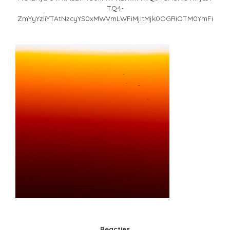
TQ4-
ZmYyYzliYTAtNzcyYS0xMWVmLWFiMjItMjk0OGRiOTM0YmFi
Reacties