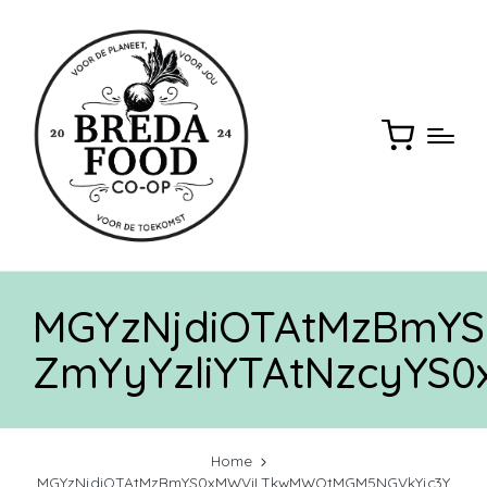
MGYzNjdiOTAtMzBmY
ZmYyYzliYTAtNzcyYS
Home
MGYzNjdiOTAtMzBmYS0xMWViLTkwMWQtMGM5NGVkYjc3Y