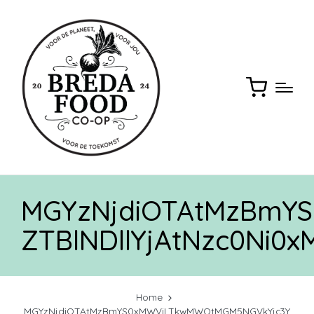
MGYzNjdiOTAtMzBmY
ZTBlNDllYjAtNzc0Ni0
Home
MGYzNjdiOTAtMzBmYS0xMWViLTkwMWQtMGM5NGVkYjc3Y