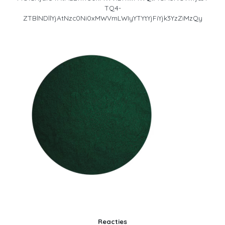
TQ4-
ZTBlNDllYjAtNzc0Ni0xMWVmLWIyYTYtYjFiYjk3YzZiMzQy
Reacties