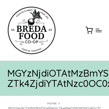
MGYzNjdiOTAtMzBmY
ZTk4ZjdiYTAtNzc0O
Home
MGYzNjdiOTAtMzBmYS0xMWViLTkwMWQtMGM5NGVkYjc3Y