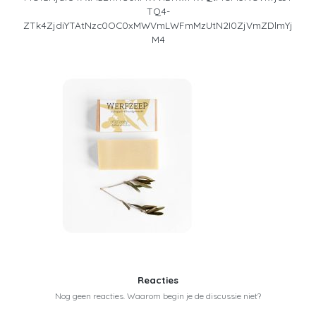
TQ4-
ZTk4ZjdiYTAtNzc0OC0xMWVmLWFmMzUtN2I0ZjVmZDlmYj
M4
Reacties
Nog geen reacties. Waarom begin je de discussie niet?