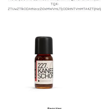
TQ4-
ZTUwZTlkODAtNzczZi0xMWVmLTljODktNTVmMTA4ZTljNzlj
Reacties