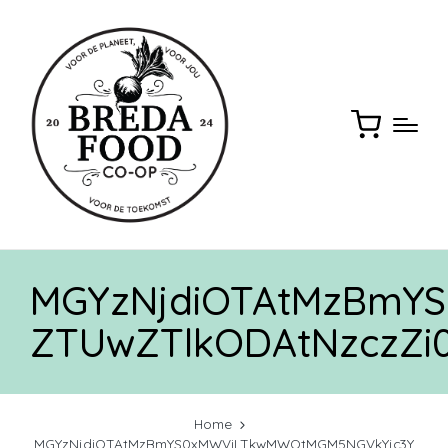
MGYzNjdiOTAtMzBmY
ZTUwZTlkODAtNzczZi
Home
MGYzNjdiOTAtMzBmYS0xMWViLTkwMWQtMGM5NGVkYjc3Y