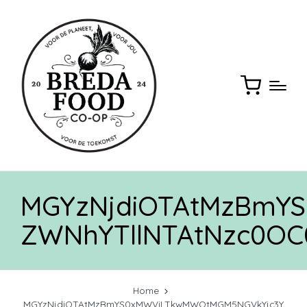
MGYzNjdiOTAtMzBmY
ZWNhYTllNTAtNzc0O
Home
MGYzNjdiOTAtMzBmYS0xMWViLTkwMWQtMGM5NGVkYjc3Y