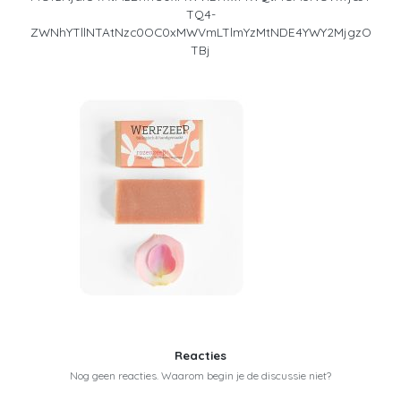
TQ4-
ZWNhYTllNTAtNzc0OC0xMWVmLTlmYzMtNDE4YWY2MjgzO
TBj
Reacties
Nog geen reacties. Waarom begin je de discussie niet?