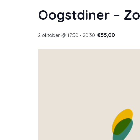
Oogstdiner – Z
2 oktober @ 17:30
-
20:30
€55,00