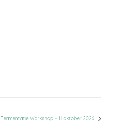
h
5
25
e
li
juli
i
026
2026
d
Fermentatie Workshop – 11 oktober 2026