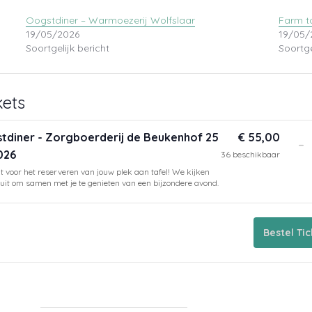
Oogstdiner – Warmoezerij Wolfslaar
Farm t
19/05/2026
19/05/
Soortgelijk bericht
Soortge
kets
tdiner - Zorgboerderij de Beukenhof 25
€
55,00
V
-
2026
36
beschikbaar
a
 voor het reserveren van jouw plek aan tafel! We kijken
ti
uit om samen met je te genieten van een bijzondere avond.
v
O
Bestel Tic
-
Z
d
B