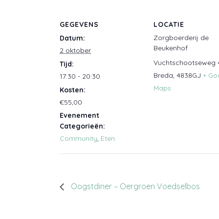
GEGEVENS
LOCATIE
Zorgboerderij de
Datum:
Beukenhof
2 oktober
Vuchtschootseweg 
Tijd:
Breda
,
4838GJ
+ Go
17:30 - 20:30
Maps
Kosten:
€55,00
Evenement
Categorieën:
Community
,
Eten
Oogstdiner – Oergroen Voedselbos