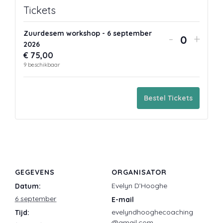
Tickets
Zuurdesem workshop - 6 september
Verhoog
Verh
-
+
H
2026
aantal
aanta
€
75,00
o
tickets
ticket
9
beschikbaar
e
van
van
v
Zuurdese
Zuur
Bestel Tickets
e
workshop
work
e
-
-
l
6
6
h
septembe
sept
e
i
2026
2026
GEGEVENS
ORGANISATOR
d
Evelyn D’Hooghe
Datum:
6 september
E-mail
evelyndhooghecoaching
Tijd:
@gmail.com